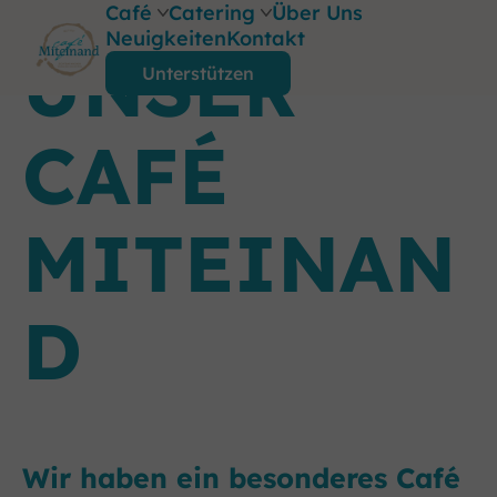
Café
Catering
Über Uns
Neuigkeiten
Kontakt
UNSER
Unterstützen
Cafe
Catering
Vermietung
Foodtrailer
CAFÉ
MITEINAN
D
Wir haben ein besonderes Café