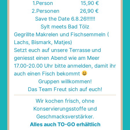
Und alle sind hier willkommen.
1.Person 15,90 €
2.Personen 26,90 €
Save the Date 6.8.26!!!!!!
Du bist auch willkommen.
Sylt meets Bad Tölz
Gegrillte Makrelen und Fischsemmeln (
Wir freuen uns auf dich.
Lachs, Bismark, Matjes)
Setzt euch auf unsere Terrasse und
Unser Café ist immer von
geniesst einen Abend wie am Meer
Montag bis Samstag offen.
17.00-20.00 Uhr bitte anmelden, damit ihr
auch einen Fisch bekommt
Von 8:30 Uhr morgens bis 17 Uhr
Gruppen willkommen!
am Abend.
Das Team Freut sich auf euch!
Wir kochen frisch, ohne
Die Adresse ist
Konservierungsstoffe und
Hindenburgstraße 11.
Geschmacksverstärker.
Alles auch
TO-GO
erhältlich