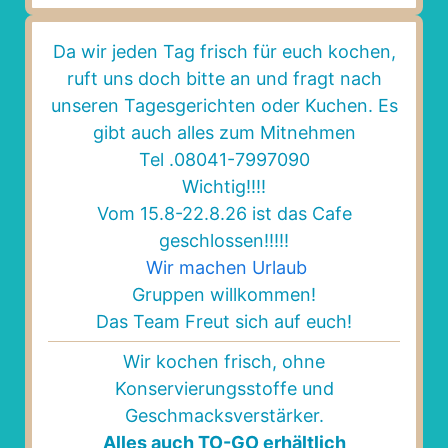
... und viele weitere wunderbare Partner und
Da wir jeden Tag frisch für euch kochen,
Anlässe!
ruft uns doch bitte an und fragt nach
unseren Tagesgerichten oder Kuchen. Es
Mehr als nur Essen: Teilhabe, die schmeckt
gibt auch alles zum Mitnehmen
Tel .08041-7997090
Wichtig!!!!
Dass unser Catering-Angebot so riesig
Vom 15.8-22.8.26 ist das Cafe
angenommen wird, ist für uns weit mehr als
geschlossen!!!!!
„nur“ Erfolg im Geschäft. Jeder Auftrag hilft
Wir machen Urlaub
uns dabei,
echte Teilhabe am
Gruppen willkommen!
Arbeitsleben
aktiv zu gestalten.
Das Team Freut sich auf euch!
Wir kochen frisch, ohne
Durch eure Buchungen sichern wir wertvolle
Konservierungsstoffe und
Arbeitsplätze und zeigen gemeinsam, dass
Geschmacksverstärker.
Inklusion und Professionalität im Berufsalltag
Alles auch
TO-GO
erhältlich