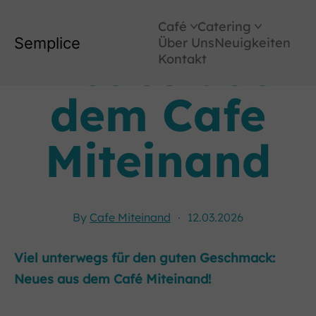
Café
Catering
Semplice
Über Uns
Neuigkeiten
Neues aus
Kontakt
Cafe
Catering
Vermietung
Foodtrailer
dem Cafe
Miteinand
By
Cafe Miteinand
·
12.03.2026
Viel unterwegs für den guten Geschmack:
Neues aus dem Café Miteinand!